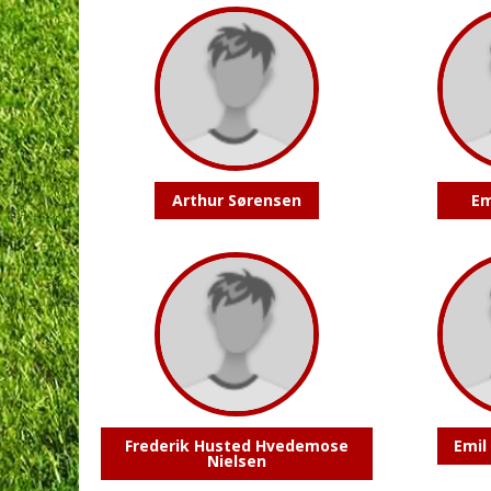
Arthur Sørensen
Em
Frederik Husted Hvedemose
Emil
Nielsen