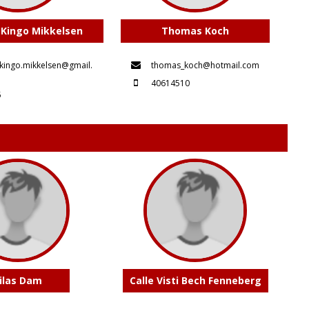
 Kingo Mikkelsen
Thomas Koch
.kingo.mikkelsen@gmail.
thomas_koch@hotmail.com
40614510
5
ilas Dam
Calle Visti Bech Fenneberg