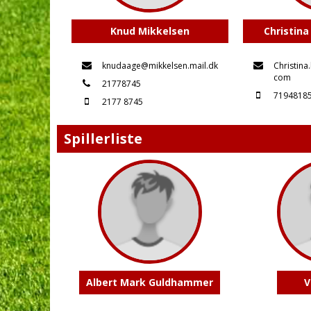
Knud Mikkelsen
Christina
knudaage@mikkelsen.mail.dk
Christina
com
21778745
7194818
2177 8745
Spillerliste
Albert Mark Guldhammer
V